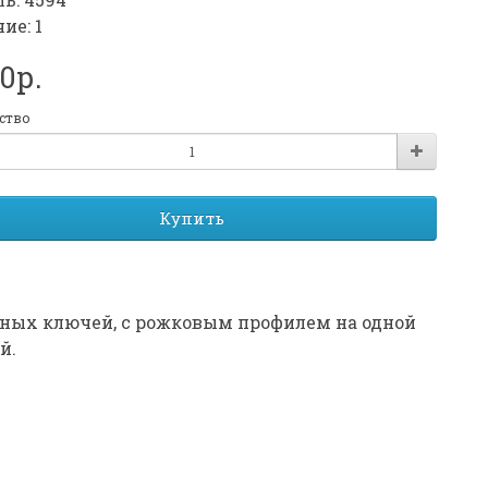
ие: 1
80р.
ство
Купить
ных ключей, с рожковым профилем на одной
й.