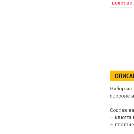
ОПИСА
Набор из
стороне 
Состав на
— ключи ком
— планше