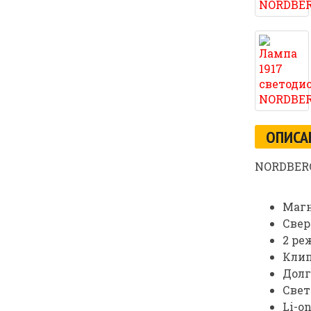
ОПИСА
NORDBERG
Магн
Свер
2 ре
Клип
Долг
Свет
Li-o