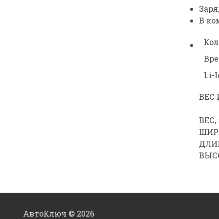
Заря
В ко
Кол
Вре
Li-
ВЕС 
ВЕС, 
ШИРИ
ДЛИН
ВЫСО
АвтоКлюч © 2026