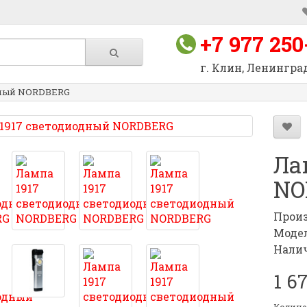
+7 977 250
г. Клин, Ленинград
дный NORDBERG
Ла
NO
Произ
Модел
Налич
1 6