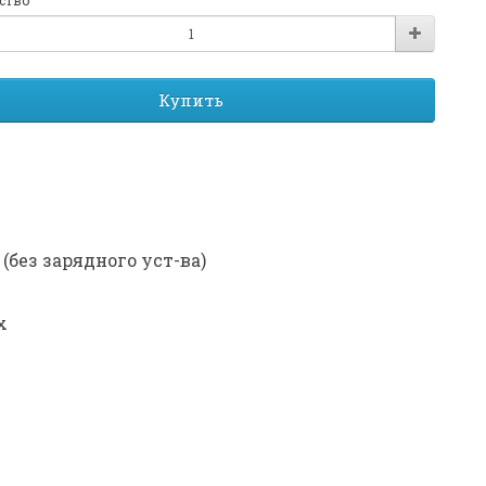
ство
Купить
без зарядного уст-ва)
х