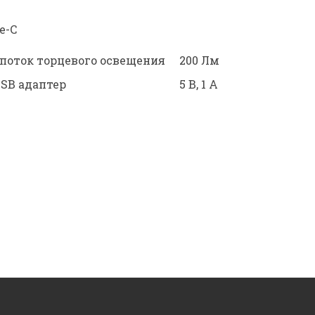
e-C
 поток торцевого освещения
200 Лм
USB адаптер
5 В, 1 А