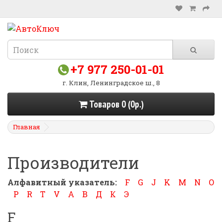
+7 977 250-01-01
г. Клин, Ленинградское ш., 8
Товаров 0 (0р.)
Главная
Производители
Алфавитный указатель:
F
G
J
K
M
N
O
P
R
T
V
А
В
Д
К
Э
F