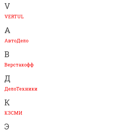
V
VERTUL
А
АвтоДело
В
Верстакофф
Д
ДелоТехники
К
КЗСМИ
Э