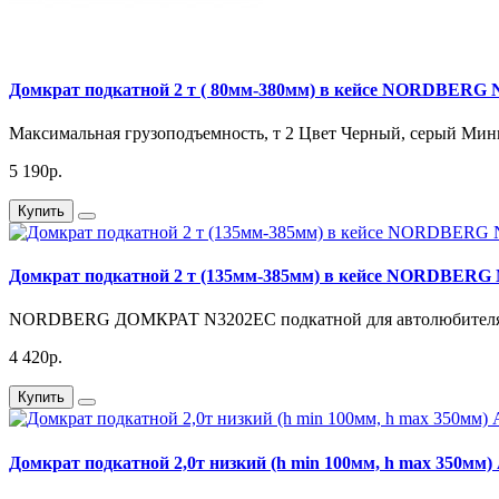
Домкрат подкатной 2 т ( 80мм-380мм) в кейсе NORDBERG
Максимальная грузоподъемность, т 2 Цвет Черный, серый Мини
5 190р.
Купить
Домкрат подкатной 2 т (135мм-385мм) в кейсе NORDBERG
NORDBERG ДОМКРАТ N3202EC подкатной для автолюбителя, г/
4 420р.
Купить
Домкрат подкатной 2,0т низкий (h min 100мм, h max 350мм