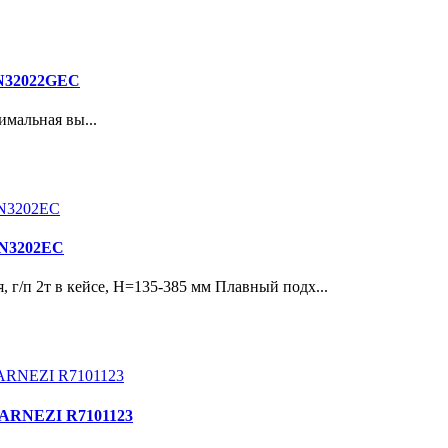
 N32022GEC
мальная вы...
 N3202EC
п 2т в кейсе, Н=135-385 мм Плавный подх...
) ARNEZI R7101123