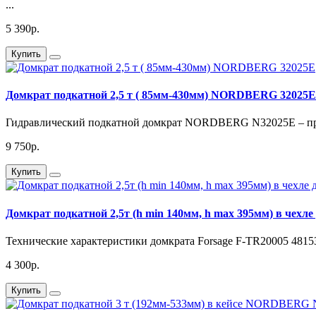
...
5 390р.
Купить
Домкрат подкатной 2,5 т ( 85мм-430мм) NORDBERG 32025E
Гидравлический подкатной домкрат NORDBERG N32025E – проф
9 750р.
Купить
Домкрат подкатной 2,5т (h min 140мм, h max 395мм) в чех
Технические характеристики домкрата Forsage F-TR20005 48153 
4 300р.
Купить