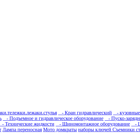
ки.тележки.лежаки.стулья
- Кран гидравлический
- кузовные
ь
- Подъемное и гидравлическое оборудование
- Пуско-зарядн
- Технические жидкости
- Шиномонтажное оборудование
- 
т
Лампа переносная
Мото домкраты
наборы ключей
Съемники с