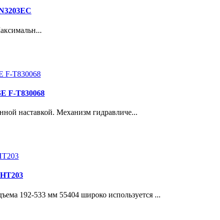
 N3203EC
аксимальн...
GE F-T830068
ной наставкой. Механизм гидравличе...
ОНТ203
ема 192-533 мм 55404 широко используется ...