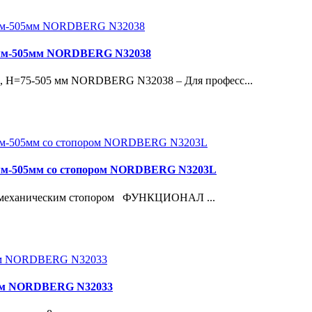
75мм-505мм NORDBERG N32038
, H=75-505 мм NORDBERG N32038 – Для професс...
75мм-505мм со стопором NORDBERG N3203L
 механическим стопором ФУНКЦИОНАЛ ...
00мм NORDBERG N32033