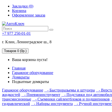
Закладки (0)
Корзина
Оформление заказа
+7 977 250-01-01
г. Клин, Ленинградское ш., 8
Товаров 0 (0р.)
Ваша корзина пуста!
Главная
Гаражное оборудование
Домкраты
Подкатные домкраты
Гаражное оборудование
- Быстроразьемы и штуцера
- Верста
жидкостей
- Пневмоинструмент
- Подставки под автомобил
трансмисионные
- Съемники сайлентблоков и подшипников
гидравлический
- Наборы инструмента
- Ручной инструмен