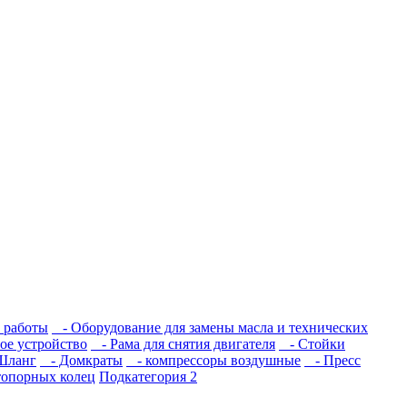
 работы
- Оборудование для замены масла и технических
ое устройство
- Рама для снятия двигателя
- Стойки
Шланг
- Домкраты
- компрессоры воздушные
- Пресс
топорных колец
Подкатегория 2