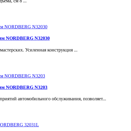
ема, см 8 ...
450мм NORDBERG N32030
терских. Усиленная конструкция ...
470мм NORDBERG N3203
иятий автомобильного обслуживания, позволяет...