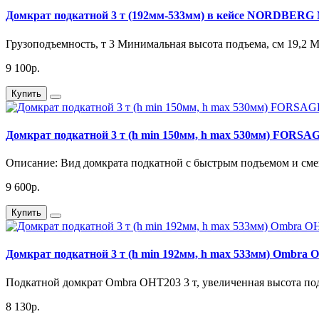
Домкрат подкатной 3 т (192мм-533мм) в кейсе NORDBERG
Грузоподъемность, т 3 Минимальная высота подъема, см 19,2 М
9 100р.
Купить
Домкрат подкатной 3 т (h min 150мм, h max 530мм) FORSA
Описание: Вид домкрата подкатной с быстрым подъемом и смен
9 600р.
Купить
Домкрат подкатной 3 т (h min 192мм, h max 533мм) Ombra 
Подкатной домкрат Ombra OHT203 3 т, увеличенная высота подъ
8 130р.