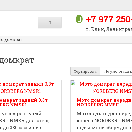
+7 977 250
г. Клин, Ленинград
то домкрат
 домкрат
Сортировка:
омкрат задний 0.3т
Мото домкрат передни
ERG NMSR1
NORDBERG NMSF
т универсальный
Мотоподкат для пере
RG NMSR для мото,
колеса NORDBERG NMS
 до 380 мм и вес
подъемное оборудова