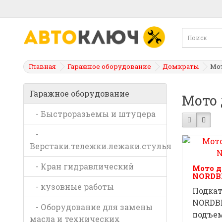
Главная
Гаражное оборудование
Домкраты
Мо
Гаражное оборудование
Мото
- Быстроразьемы и штуцера
-
Верстаки.тележки.лежаки.стулья
- Кран гидравлический
Мото д
NORDB
- кузовные работы
Подка
NORDBE
- Оборудование для замены
подъем
масла и технических