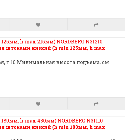
я штоками,низкий (h min 125мм, h max
, т 10 Минимальная высота подъема, см
я штоками,низкий (h min 180мм, h max