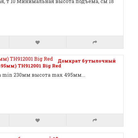
, т 10 Минимальная высота подъема, см 18
Домкрат бутылочный
495мм) TН912001 Big Red
а min 230мм высота max 495мм...