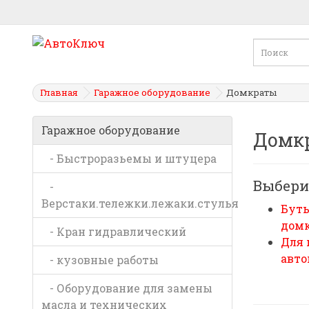
Главная
Гаражное оборудование
Домкраты
Гаражное оборудование
Домк
- Быстроразьемы и штуцера
Выбери
-
Верстаки.тележки.лежаки.стулья
Бут
дом
- Кран гидравлический
Для
авто
- кузовные работы
- Оборудование для замены
масла и технических