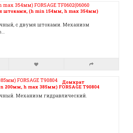
 штоками, (h min 154мм, h max 354мм)
очный, с двумя штоками. Механизм
..
Домкрат
in 200мм, h max 385мм) FORSAGE T90804
очный. Механизм гидравлический.