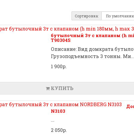
Сортировка:
бутылочный 3т с клапаном (h mi
T90304S
Описание: Вид домкрата бутыл
Грузоподъемность 3 тонны. Ми..
1 900р.
КУПИТЬ
До
N3103
...
2 050р.