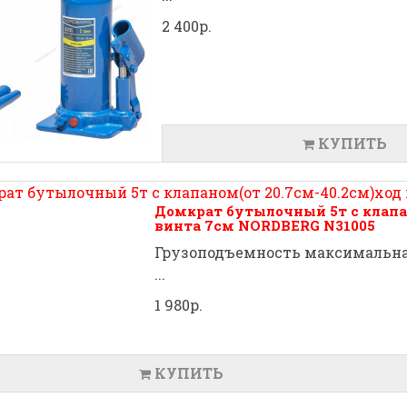
2 400р.
КУПИТЬ
Домкрат бутылочный 5т с клапан
винта 7см NORDBERG N31005
Грузоподъемность максимальная
...
1 980р.
КУПИТЬ