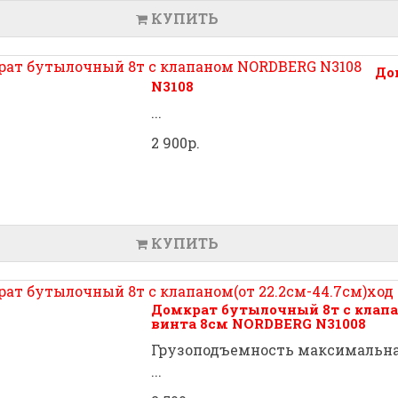
КУПИТЬ
До
N3108
...
2 900р.
КУПИТЬ
Домкрат бутылочный 8т с клапан
винта 8см NORDBERG N31008
Грузоподъемность максимальная
...