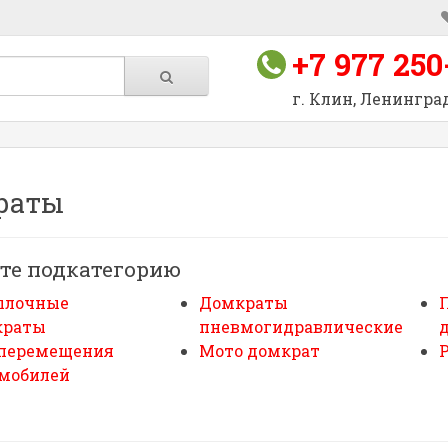
+7 977 250
г. Клин, Ленинград
раты
те подкатегорию
ылочные
Домкраты
краты
пневмогидравлические
 перемещения
Мото домкрат
мобилей